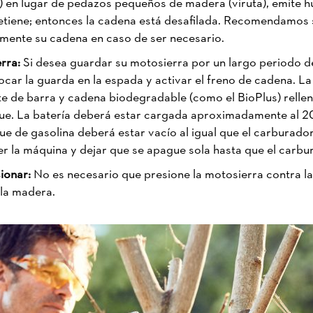
ín) en lugar de pedazos pequeños de madera (viruta), emite
detiene; entonces la cadena está desafilada. Recomendamos 
vamente su cadena en caso de ser necesario.
erra:
Si desea guardar su motosierra por un largo periodo d
olocar la guarda en la espada y activar el freno de cadena. 
te de barra y cadena biodegradable (como el BioPlus) relle
nque. La batería deberá estar cargada aproximadamente al 
ue de gasolina deberá estar vacío al igual que el carburado
der la máquina y dejar que se apague sola hasta que el car
sionar:
No es necesario que presione la motosierra contra l
 la madera.