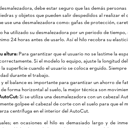
desmalezadora, debe estar seguro que las demás personas 
edras y objetos que pueden salir despedidos al realizar el co
e use una desmalezadora como: gafas de protección, caret
no ha utilizado su desmalezadora por un periodo de tiempo, 
imo 24 horas antes de usarlo. Así el hilo recobra su elast
.
u altura:
Para garantizar que el usuario no se lastime la es
orrectamente. Si el modelo lo equipo, ajuste la longitud del
 la superficie cuando el usuario se coloca erguido. Siemp
idad durante el trabajo.
y el balance es importante para garantizar un ahorro de fat
a de forma horizontal al suelo, la mejor técnica son movimie
 AutoCut:
Si se utiliza una desmalezadora con un cabezal Auto
lemente golpee el cabezal de corte con el suelo para que el
erza centrífuga en el interior del AutoCut.
ales; en ocasiones el hilo es demasiado largo y de inmed