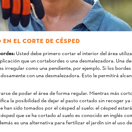
 EN EL CORTE DE CÉSPED
 bordes:
Usted debe primero cortar el interior del área utili
aplicación que un cortabordes o una desmalezadora. Una de
s irregular como una pendiente, por ejemplo. Si los bordes 
dosamente con una desmalezadora. Esto le permitirá alcanz
arse de podar el área de forma regular. Mientras más corto
ica la posibilidad de dejar el pasto cortado sin recoger y
ue han sido tomados por el césped al suelo: el césped estar
césped que se ha cortado al suelo es conocido en inglés como
emás es una alternativa para fertilizar el jardín sin el uso