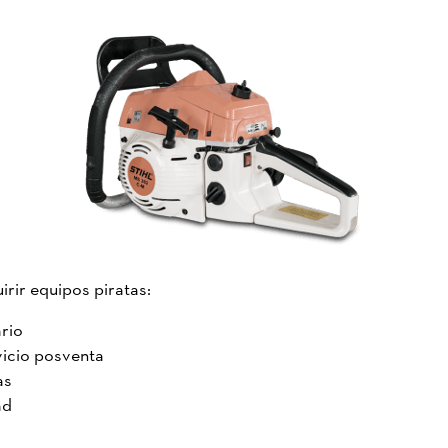
rir equipos piratas:
ario
vicio posventa
as
ad